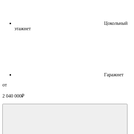
Цокольный
этаж
нет
Гараж
нет
от
2 040 000
₽