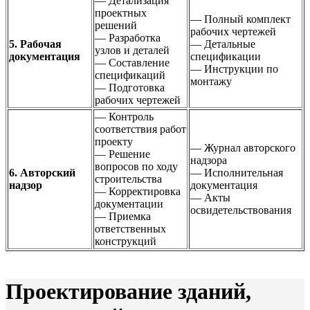
— Детализация
проектных
— Полный комплект
решений
рабочих чертежей
— Разработка
5. Рабочая
— Детальные
узлов и деталей
документация
спецификации
— Составление
— Инструкции по
спецификаций
монтажу
— Подготовка
рабочих чертежей
— Контроль
соответствия работ
проекту
— Журнал авторского
— Решение
надзора
вопросов по ходу
6. Авторский
— Исполнительная
строительства
надзор
документация
— Корректировка
— Акты
документации
освидетельствования
— Приемка
ответственных
конструкций
Проектирование зданий,