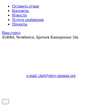
Оставить отзыв
Контакты
Новости
Услуги снабжения
Проекты
Ваш город
454084, Челябинск, Братьев Кашириных 34а
e-mail: chel@stroy-montag.org
ГК "Строй-Монтаж"
Строительство, ремонт и благоустройство под ключ в
Челябинске