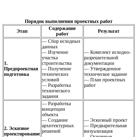
Порядок выполнения проектных работ
Содержание
Этап
Результат
работ
— Сбор исходных
данных
— Изучение
— Комплект исходно-
участка
разрешительной
1.
строительства
документации
Предпроектная
— Получение
— Утвержденное
подготовка
технических
техническое задание
условий
— План проектных
— Разработка
работ
технического
задания
— Разработка
концепции
объекта
— Создание
— Эскизный проект
архитектурных
— Предварительная
2. Эскизное
решений
визуализация
проектирование
—
— Основные