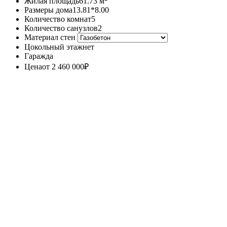
Жилая площадь
61.73 м
Размеры дома
13.81*8.00
Количество комнат
5
Количество санузлов
2
Материал стен
Цокольный этаж
нет
Гараж
да
Цена
от 2 460 000
₽