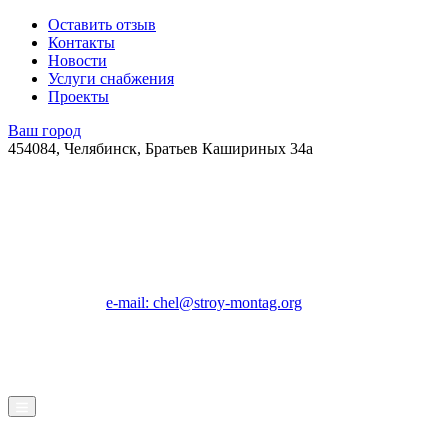
Оставить отзыв
Контакты
Новости
Услуги снабжения
Проекты
Ваш город
454084, Челябинск, Братьев Кашириных 34а
e-mail: chel@stroy-montag.org
ГК "Строй-Монтаж"
Строительство, ремонт и благоустройство под ключ в Челябинс