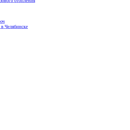
зового отопления
люч
 в Челябинске