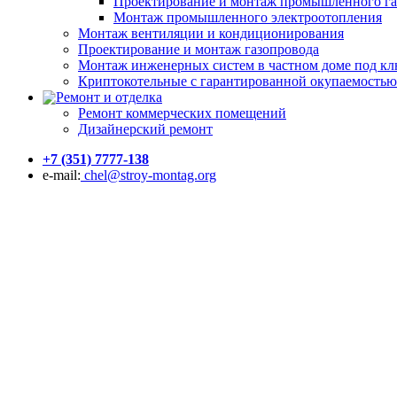
Проектирование и монтаж промышленного га
Монтаж промышленного электроотопления
Монтаж вентиляции и кондиционирования
Проектирование и монтаж газопровода
Монтаж инженерных систем в частном доме под к
Криптокотельные с гарантированной окупаемостью
Ремонт и отделка
Ремонт коммерческих помещений
Дизайнерский ремонт
+7 (351) 7777-138
e-mail:
chel@stroy-montag.org