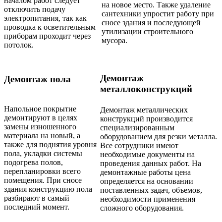
началом работ следует
на новое место. Также удаление
отключить подачу
сантехники упростит работу при
электропитания, так как
сносе здания и последующей
проводка к осветительным
утилизации строительного
приборам проходит через
мусора.
потолок.
Демонтаж
Демонтаж пола
металлоконструкций
Напольное покрытие
Демонтаж металлических
демонтируют в целях
конструкций производится
замены изношенного
специализированным
материала на новый, а
оборудованием для резки металла.
также для поднятия уровня
Все сотрудники имеют
пола, укладки системы
необходимые документы на
подогрева полов,
проведения данных работ. На
перепланировки всего
демонтажные работы цена
помещения. При сносе
определяется на основании
здания конструкцию пола
поставленных задач, объемов,
разбирают в самый
необходимости применения
последний момент.
сложного оборудования.