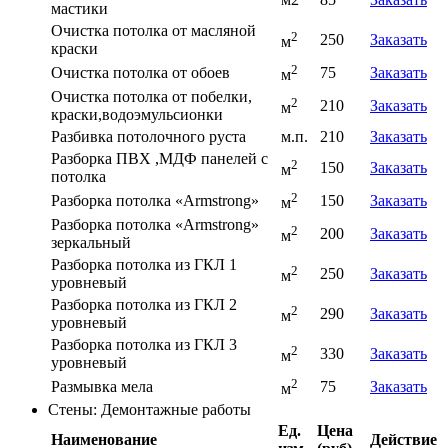
мастики
Очистка потолка от масляной
2
250
Заказать
м
краски
2
Очистка потолка от обоев
75
Заказать
м
Очистка потолка от побелки,
2
210
Заказать
м
краски,водоэмульсионки
Разбивка потолочного руста
м.п.
210
Заказать
Разборка ПВХ ,МДФ панелей с
2
150
Заказать
м
потолка
2
Разборка потолка «Armstrong»
150
Заказать
м
Разборка потолка «Armstrong»
2
200
Заказать
м
зеркальный
Разборка потолка из ГКЛ 1
2
250
Заказать
м
уровневый
Разборка потолка из ГКЛ 2
2
290
Заказать
м
уровневый
Разборка потолка из ГКЛ 3
2
330
Заказать
м
уровневый
2
Размывка мела
75
Заказать
м
Стены: Демонтажные работы
Ед.
Цена
Наименование
Действие