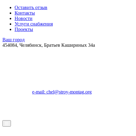
Оставить отзыв
Контакты
Новости
Услуги снабжения
Проекты
Ваш город
454084, Челябинск, Братьев Кашириных 34а
e-mail: chel@stroy-montag.org
ГК "Строй-Монтаж"
Строительство, ремонт и благоустройство под ключ в
Челябинске