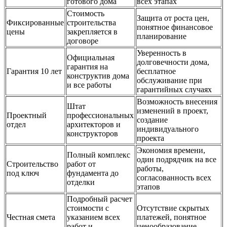
готового дома
всех этапах
Стоимость
Защита от роста цен,
Фиксированные
строительства
понятное финансовое
цены
закрепляется в
планирование
договоре
Уверенность в
Официальная
долговечности дома,
гарантия на
Гарантия 10 лет
бесплатное
конструктив дома
обслуживание при
и все работы
гарантийных случаях
Возможность внесения
Штат
изменений в проект,
Проектный
профессиональных
создание
отдел
архитекторов и
индивидуального
конструкторов
проекта
Экономия времени,
Полный комплекс
один подрядчик на все
Строительство
работ от
работы,
под ключ
фундамента до
согласованность всех
отделки
этапов
Подробный расчет
стоимости с
Отсутствие скрытых
Честная смета
указанием всех
платежей, понятное
работ и
ценообразование