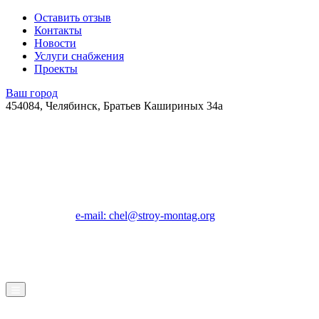
Оставить отзыв
Контакты
Новости
Услуги снабжения
Проекты
Ваш город
454084, Челябинск, Братьев Кашириных 34а
e-mail: chel@stroy-montag.org
ГК "Строй-Монтаж"
Строительство, ремонт и благоустройство под ключ в
Челябинске