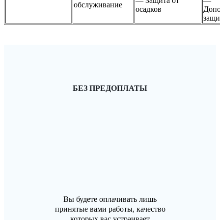
— Защита от
—
обслуживание
осадков
Допо
защи
БЕЗ ПРЕДОПЛАТЫ
Вы будете оплачивать лишь
принятые вами работы, качество
которых вас устраивает