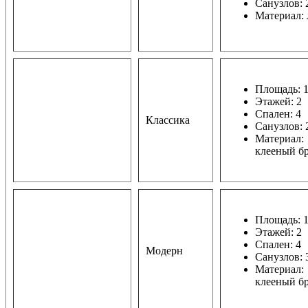
Санузлов: 
Материал: 
Площадь: 1
Этажей: 2
Спален: 4
Классика
Санузлов: 
Материал:
клееный б
Площадь: 1
Этажей: 2
Спален: 4
Модерн
Санузлов: 
Материал:
клееный б