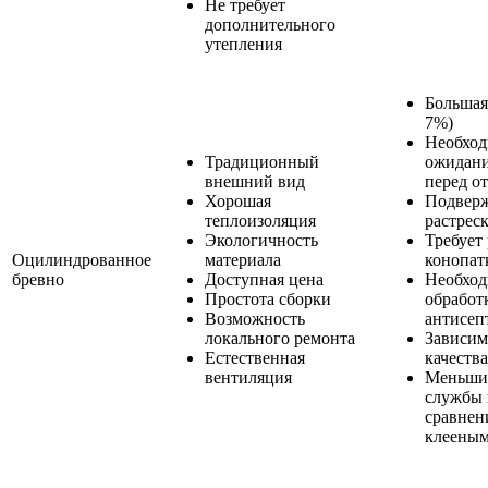
Не требует
дополнительного
утепления
Большая
7%)
Необход
Традиционный
ожидани
внешний вид
перед о
Хорошая
Подверж
теплоизоляция
растрес
Экологичность
Требует
Оцилиндрованное
материала
конопат
бревно
Доступная цена
Необход
Простота сборки
обработ
Возможность
антисеп
локального ремонта
Зависим
Естественная
качеств
вентиляция
Меньши
службы 
сравнен
клееным