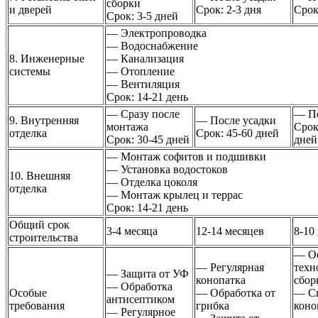
сборки
и дверей
Срок: 2-3 дня
Срок
Срок: 3-5 дней
— Электропроводка
— Водоснабжение
8. Инженерные
— Канализация
системы
— Отопление
— Вентиляция
Срок: 14-21 день
— Сразу после
— По
9. Внутренняя
— После усадки
монтажа
Срок
отделка
Срок: 45-60 дней
Срок: 30-45 дней
дней
— Монтаж софитов и подшивки
— Установка водостоков
10. Внешняя
— Отделка цоколя
отделка
— Монтаж крылец и террас
Срок: 14-21 день
Общий срок
3-4 месяца
12-14 месяцев
8-10
строительства
— О
— Регулярная
техн
— Защита от УФ
конопатка
сбор
— Обработка
Особые
— Обработка от
— Сп
антисептиком
требования
грибка
коно
— Регулярное