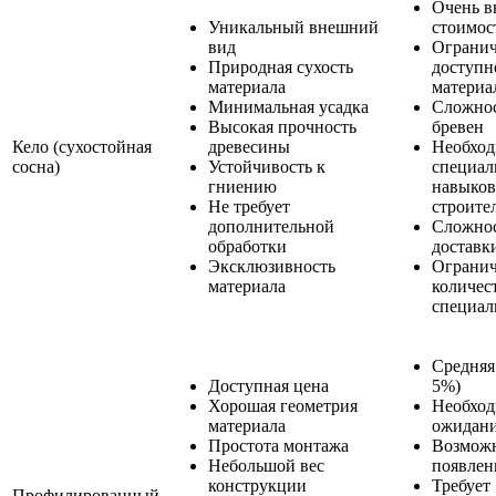
Очень в
Уникальный внешний
стоимос
вид
Огранич
Природная сухость
доступн
материала
материа
Минимальная усадка
Сложнос
Высокая прочность
бревен
Кело (сухостойная
древесины
Необход
сосна)
Устойчивость к
специал
гниению
навыков
Не требует
строите
дополнительной
Сложно
обработки
доставк
Эксклюзивность
Ограни
материала
количес
специал
Средняя 
Доступная цена
5%)
Хорошая геометрия
Необход
материала
ожидани
Простота монтажа
Возмож
Небольшой вес
появлен
конструкции
Требует
Профилированный