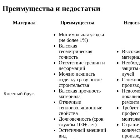
Преимущества и недостатки
Материал
Преимущества
Недост
Минимальная усадка
(не более 1%)
Высокая
геометрическая
Высокая
точность
материа
Отсутствие трещин и
Необход
деформаций
защиты 
Можно начинать
лучей
отделку сразу после
Сложно
строительства
произво
Высокая прочность
Невозм
Клееный брус
материала
локальн
Отличные
ремонта
теплоизоляционные
Требует
свойства
професс
Долговечность (срок
монтаж
службы 100+ лет)
Ограни
Эстетичный внешний
количес
вид
произво