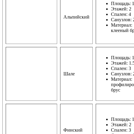
Площадь: 1
Этажей: 2
Спален: 4
Альпийский
Санузлов: 
Материал:
клееный б
Площадь: 1
Этажей: 1.
Спален: 3
Шале
Санузлов: 
Материал:
профилир
брус
Площадь: 1
Этажей: 2
Финский
Спален: 3