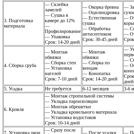
— Склейка
— Окорка бревна
— За
ламелей
— Оцилиндровка
сухо
— Сушка в
— Естественная
— Оч
3. Подготовка
камере до 12%
сушка
коры
материала
—
— Обработка
— Со
Профилирование
антисептиком
— От
— Упаковка
Срок: 30-45 дней
Срок
Срок: 14-20 дней
— Ук
— Монтаж
— Монтаж
перв
обвязки
обвязки
— Сб
— Сборка стен
— Сборка по
4. Сборка сруба
— О
— Установка
венцам
коно
нагелей
— Конопатка
Срок
Срок: 7-10 дней
Срок: 14-20 дней
дней
5. Усадка
Не требуется
6-12 месяцев
3-6 
— Монтаж стропильной системы
— Укладка пароизоляции
— Монтаж обрешетки
6. Кровля
— Укладка кровельного материала
— Установка водостоков
Срок: 10-14 дней
— Сразу после
7. Установка окон
— После усадки
— По