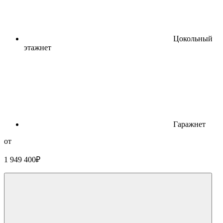
Цокольный
этаж
нет
Гараж
нет
от
1 949 400
₽