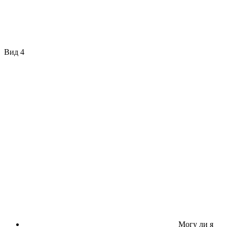
Вид 4
Могу ли я