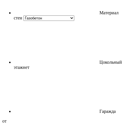
Материал
стен
Цокольный
этаж
нет
Гараж
да
от