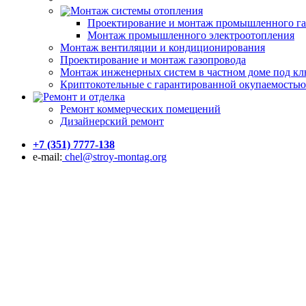
Монтаж системы отопления
Проектирование и монтаж промышленного га
Монтаж промышленного электроотопления
Монтаж вентиляции и кондиционирования
Проектирование и монтаж газопровода
Монтаж инженерных систем в частном доме под к
Криптокотельные с гарантированной окупаемостью
Ремонт и отделка
Ремонт коммерческих помещений
Дизайнерский ремонт
+7 (351) 7777-138
e-mail:
chel@stroy-montag.org