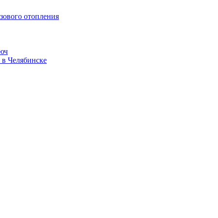
зового отопления
люч
 в Челябинске