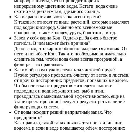
микроорганизмы, что и приводит порой к
непрерывному цветению воды. Кстати, вода очень
охотно «зацветает» там, где много солнца.
Какие растения являются оксигенаторами?
К таковым относят те виды растений, которые выделяют
под водой кислород. Обычно это всевозможные
водоросли, а также элодея, уруть, болотница и т.д.
Завел у себя карпа Кои. Однако рыба очень быстро
погибла. В чем может быть причина?
Дело в том, что карпом обильно выделяется аммиак. От
него и погибает Кои. Так что необходимо внимательно
следить за тем, чтобы вода была всегда прозрачной, а
фильтры – исправными.
Каким образом нужно следить за чистотой пруда?
Нужно регулярно проводить очистку от веток и листьев,
от прочих посторонних предметов, попавших в водоем.
Чтобы очистка от продуктов жизнедеятельности
подводных и водных животных, рыб и птиц
проводилась с максимальной эффективностью, еще на
этапе проектирование следует предусмотреть наличие
фильтрующих систем.
От воды исходит резкий неприятный запах. Что
предпринять?
Как правило, такой запах появляется при заиливании
водоема и если в воде повышается объем посторонних