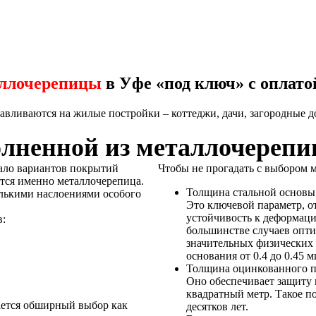
аллочерепицы
в Уфе «под ключ» с оплат
вливаются на жилые постройки – коттеджи, дачи, загородные дом
олненной из металлочереп
ало вариантов покрытий
Чтобы не прогадать с выбором м
тся именно металлочерепица.
Толщина стальной основы
лькими наслоениями особого
Это ключевой параметр, о
устойчивость к деформац
в:
большинстве случаев опти
значительных физических 
основания от 0.4 до 0.45
Толщина оцинкованного п
Оно обеспечивает защиту 
квадратный метр. Такое п
ается обширный выбор как
десятков лет.