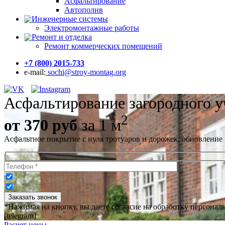
Асфальтирование
Автополив
Инженерные системы
Электромонтажные работы
Ремонт и отделка
Ремонт коммерческих помещений
+7 (800) 2015-733
e-mail:
sochi@stroy-montag.org
Асфальтирование загородного у
2
от 370 руб
за 1 м
Асфальтное покрытие с нуля тротуаров и дорожек, обновление
*Нажимая на кнопку, вы даете согласие на обработку персона
[telegram]
Расчет цены