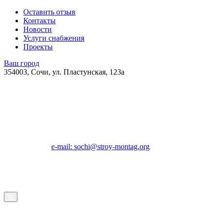
Оставить отзыв
Контакты
Новости
Услуги снабжения
Проекты
Ваш город
354003, Сочи, ул. Пластунская, 123а
e-mail: sochi@stroy-montag.org
ГК "Строй-Монтаж"
Строительство, ремонт и благоустройство под ключ в Сочи