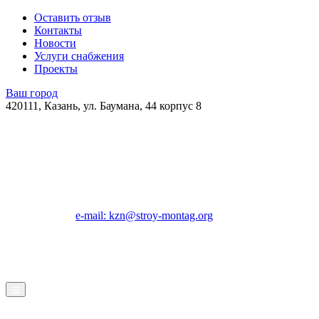
Оставить отзыв
Контакты
Новости
Услуги снабжения
Проекты
Ваш город
420111, Казань, ул. Баумана, 44 корпус 8
e-mail: kzn@stroy-montag.org
ГК "Строй-Монтаж"
Строительство, ремонт и благоустройство под ключ в Казани