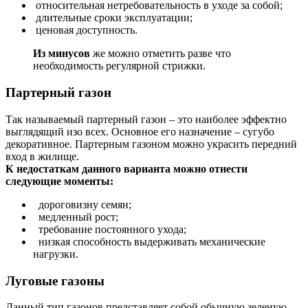
относительная нетребовательность в уходе за собой;
длительные сроки эксплуатации;
ценовая доступность.
Из минусов
же можно отметить разве что
необходимость регулярной стрижки.
Партерный
газон
Так называемый партерный газон – это наиболее эффектно
выглядящий изо всех. Основное его назначение – сугубо
декоративное. Партерным газоном можно украсить передний
вход в жилище.
К недостаткам данного варианта можно отнести
следующие моменты:
дороговизну семян;
медленный рост;
требование постоянного ухода;
низкая способность выдерживать механические
нагрузки.
Луговые
газоны
Данный тип газонов представляет собой обычную зеленую