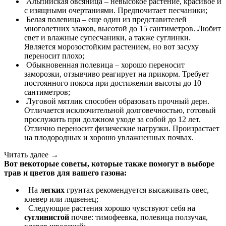
Альпийская овсяница – невысокое растение, красивое и
с изящными очертаниями. Предпочитает песчаники;
Белая полевица – еще один из представителей
многолетних злаков, высотой до 15 сантиметров. Любит
свет и влажные супесчаники, а также суглинки.
Является морозостойким растением, но вот засуху
переносит плохо;
Обыкновенная полевица – хорошо переносит
заморозки, отзывчиво реагирует на прикорм. Требует
постоянного покоса при достижении высоты до 10
сантиметров;
Луговой мятлик способен образовать прочный дерн.
Отличается исключительной долговечностью, готовый
прослужить при должном уходе за собой до 12 лет.
Отлично переносит физические нагрузки. Произрастает
на плодородных и хорошо увлажненных почвах.
Читать далее →
Вот некоторые советы, которые также помогут в выборе
трав и цветов для вашего газона:
На
легких
грунтах рекомендуется высаживать овес,
клевер или лядвенец;
Следующие растения хорошо чувствуют себя на
суглинистой
почве: тимофеевка, полевица ползучая,