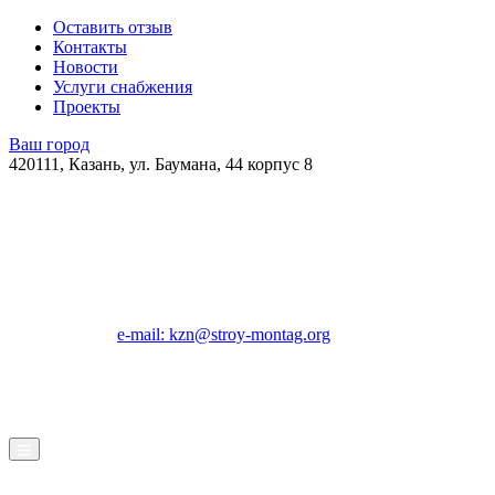
Оставить отзыв
Контакты
Новости
Услуги снабжения
Проекты
Ваш город
420111, Казань, ул. Баумана, 44 корпус 8
e-mail: kzn@stroy-montag.org
ГК "Строй-Монтаж"
Строительство, ремонт и благоустройство под ключ в Казани