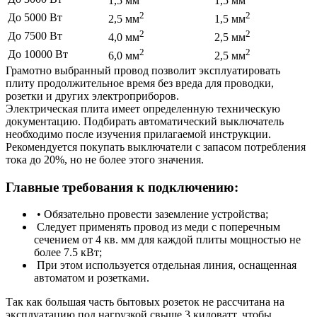
1,5 мм
1,5 мм
2
2
До 5000 Вт
2,5 мм
1,5 мм
2
2
До 7500 Вт
4,0 мм
2,5 мм
2
2
До 10000 Вт
6,0 мм
2,5 мм
Грамотно выбранный провод позволит эксплуатировать
плиту продолжительное время без вреда для проводки,
розетки и других электроприборов.
Электрическая плита имеет определенную техническую
документацию. Подбирать автоматический выключатель
необходимо после изучения прилагаемой инструкции.
Рекомендуется покупать выключатели с запасом потребления
тока до 20%, но не более этого значения.
Главные требования к подключению:
• Обязательно провести заземление устройства;
Следует применять провод из меди с поперечным
сечением от 4 кв. мм для каждой плиты мощностью не
более 7.5 кВт;
При этом используется отдельная линия, оснащенная
автоматом и розетками.
Так как большая часть бытовых розеток не рассчитана на
эксплуатацию под нагрузкой свыше 3 киловатт, чтобы