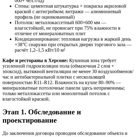
000+ чел./год)
Стены: цементная штукатурка + покраска акриловой
краской с антигрибком; витражи — алюминиевый
профиль (не оцинкованный)
Потолок: металлокассетный 600×600 мм —
влагостойкий, не провисает при 75% влажности в
отличие от минераловатных плит
Кондиционирование: тепловая нагрузка в жаркий день
+38°C снаружи при открытых дверях торгового зала —
расчёт 1,2–1,5 кВт/10 м²
Кафе и рестораны в Херсоне:
Кухонная зона требует
усиленной гидроизоляции пола (обмазочная 2 слоя +
эпоксид), вытяжной вентиляции не менее 30 воздухообменов/
час и антибактериальной плитки с нескользящей
поверхностью R11–R12. Влажность на кухне 80–90% —
минераловатные потолочные панели здесь неприменимы;
только металлокассеты или монолитный потолок с
влагостойкой краской.
Этап 1. Обследование и
проектирование
До заключения договора проводим обследование объекта и