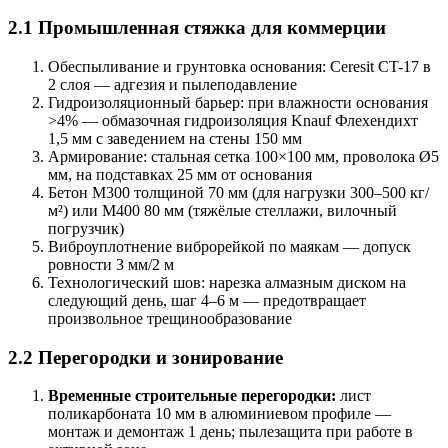
2.1 Промышленная стяжка для коммерции
Обеспыливание и грунтовка основания: Ceresit CT-17 в
2 слоя — адгезия и пылеподавление
Гидроизоляционный барьер: при влажности основания
>4% — обмазочная гидроизоляция Knauf Флехендихт
1,5 мм с заведением на стены 150 мм
Армирование: стальная сетка 100×100 мм, проволока Ø5
мм, на подставках 25 мм от основания
Бетон М300 толщиной 70 мм (для нагрузки 300–500 кг/
м²) или М400 80 мм (тяжёлые стеллажи, вилочный
погрузчик)
Виброуплотнение виброрейкой по маякам — допуск
ровности 3 мм/2 м
Технологический шов: нарезка алмазным диском на
следующий день, шаг 4–6 м — предотвращает
произвольное трещинообразование
2.2 Перегородки и зонирование
Временные строительные перегородки:
лист
поликарбоната 10 мм в алюминиевом профиле —
монтаж и демонтаж 1 день; пылезащита при работе в