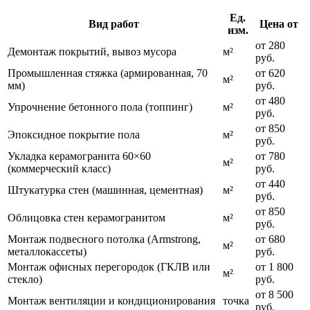
Ед.
Вид работ
Цена от
изм.
от 280
Демонтаж покрытий, вывоз мусора
м²
руб.
Промышленная стяжка (армированная, 70
от 620
м²
мм)
руб.
от 480
Упрочнение бетонного пола (топпинг)
м²
руб.
от 850
Эпоксидное покрытие пола
м²
руб.
Укладка керамогранита 60×60
от 780
м²
(коммерческий класс)
руб.
от 440
Штукатурка стен (машинная, цементная)
м²
руб.
от 850
Облицовка стен керамогранитом
м²
руб.
Монтаж подвесного потолка (Armstrong,
от 680
м²
металлокассеты)
руб.
Монтаж офисных перегородок (ГКЛВ или
от 1 800
м²
стекло)
руб.
от 8 500
Монтаж вентиляции и кондиционирования
точка
руб.