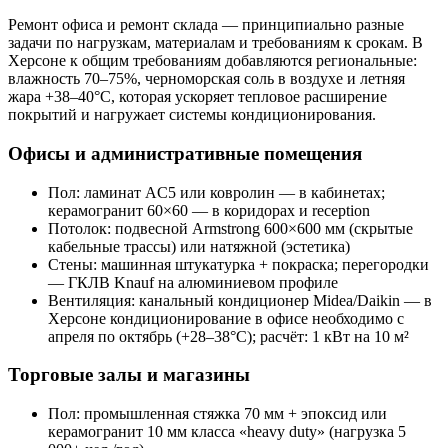
Ремонт офиса и ремонт склада — принципиально разные
задачи по нагрузкам, материалам и требованиям к срокам. В
Херсоне к общим требованиям добавляются региональные:
влажность 70–75%, черноморская соль в воздухе и летняя
жара +38–40°C, которая ускоряет тепловое расширение
покрытий и нагружает системы кондиционирования.
Офисы и административные помещения
Пол: ламинат AC5 или ковролин — в кабинетах;
керамогранит 60×60 — в коридорах и reception
Потолок: подвесной Armstrong 600×600 мм (скрытые
кабельные трассы) или натяжной (эстетика)
Стены: машинная штукатурка + покраска; перегородки
— ГКЛВ Knauf на алюминиевом профиле
Вентиляция: канальный кондиционер Midea/Daikin — в
Херсоне кондиционирование в офисе необходимо с
апреля по октябрь (+28–38°C); расчёт: 1 кВт на 10 м²
Торговые залы и магазины
Пол: промышленная стяжка 70 мм + эпоксид или
керамогранит 10 мм класса «heavy duty» (нагрузка 5