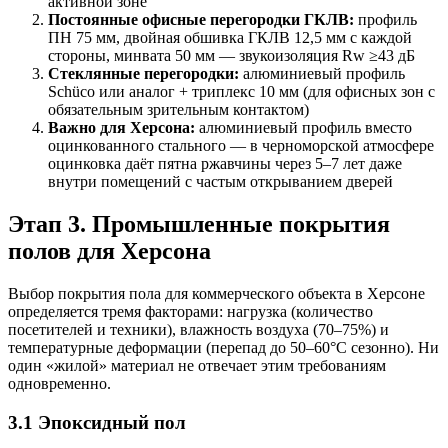
активной зоне
Постоянные офисные перегородки ГКЛВ:
профиль
ПН 75 мм, двойная обшивка ГКЛВ 12,5 мм с каждой
стороны, минвата 50 мм — звукоизоляция Rw ≥43 дБ
Стеклянные перегородки:
алюминиевый профиль
Schüco или аналог + триплекс 10 мм (для офисных зон с
обязательным зрительным контактом)
Важно для Херсона:
алюминиевый профиль вместо
оцинкованного стального — в черноморской атмосфере
оцинковка даёт пятна ржавчины через 5–7 лет даже
внутри помещений с частым открыванием дверей
Этап 3. Промышленные покрытия
полов для Херсона
Выбор покрытия пола для коммерческого объекта в Херсоне
определяется тремя факторами: нагрузка (количество
посетителей и техники), влажность воздуха (70–75%) и
температурные деформации (перепад до 50–60°C сезонно). Ни
один «жилой» материал не отвечает этим требованиям
одновременно.
3.1 Эпоксидный пол