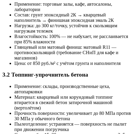
Применение: торговые залы, кафе, автосалоны,
лаборатории
Состав: грунт эпоксидный 2К → кварцевый
наполнитель → финишная эпоксидная эмаль 2К
Нагрузка: до 300 кг/точку, устойчив к скользящим
нагрузкам тележек
Влагостойкость: 100% — не набухает, не расслаивается
при 85% влажности
Глянцевый или матовый финиш: матовый R11 —
противоскользящий (требование СНиП для кафе и
магазинов)
Цена: от 850 руб./м² с учётом грунта и наполнителя
3.2 Топпинг-упрочнитель бетона
Применение: склады, производственные цеха,
автопарковки
Материал: кварцевый или корундовый топпинг
втирается в свежий бетон затирочной машиной
(вертолётом)
Прочность поверхности: увеличивает до 80 МПа против
30 МПа у обычного бетона
Пылеотделение: устраняется — поверхность не пылит
при движении погрузчика