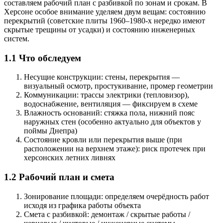
составляем рабочий план с разбивкой по зонам и срокам. В
Херсоне особое внимание уделяем двум вещам: состоянию
перекрытий (советские плиты 1960–1980-х нередко имеют
скрытые трещины от усадки) и состоянию инженерных
систем.
1.1 Что обследуем
Несущие конструкции: стены, перекрытия —
визуальный осмотр, простукивание, промер геометрии
Коммуникации: трассы электрики (тепловизор),
водоснабжение, вентиляция — фиксируем в схеме
Влажность оснований: стяжка пола, нижний пояс
наружных стен (особенно актуально для объектов у
поймы Днепра)
Состояние кровли или перекрытия выше (при
расположении на верхнем этаже): риск протечек при
херсонских летних ливнях
1.2 Рабочий план и смета
Зонирование площади: определяем очерёдность работ
исходя из графика работы объекта
Смета с разбивкой: демонтаж / скрытые работы /