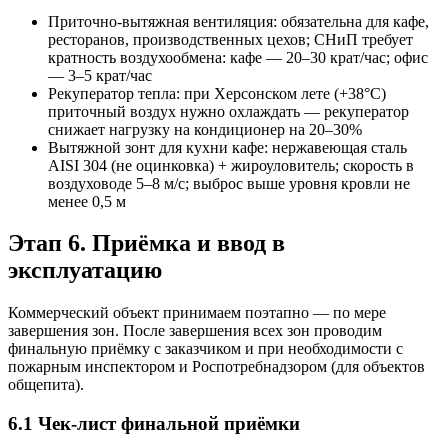
Приточно-вытяжная вентиляция: обязательна для кафе,
ресторанов, производственных цехов; СНиП требует
кратность воздухообмена: кафе — 20–30 крат/час; офис
— 3–5 крат/час
Рекуператор тепла: при Херсонском лете (+38°C)
приточный воздух нужно охлаждать — рекуператор
снижает нагрузку на кондиционер на 20–30%
Вытяжной зонт для кухни кафе: нержавеющая сталь
AISI 304 (не оцинковка) + жироуловитель; скорость в
воздуховоде 5–8 м/с; выброс выше уровня кровли не
менее 0,5 м
Этап 6. Приёмка и ввод в
эксплуатацию
Коммерческий объект принимаем поэтапно — по мере
завершения зон. После завершения всех зон проводим
финальную приёмку с заказчиком и при необходимости с
пожарным инспектором и Роспотребнадзором (для объектов
общепита).
6.1 Чек-лист финальной приёмки