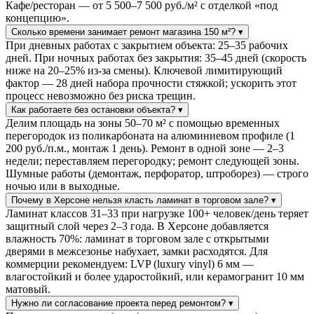
Кафе/ресторан — от 5 500–7 500 руб./м² с отделкой «под
концепцию».
Сколько времени занимает ремонт магазина 150 м²?
▾
При дневных работах с закрытием объекта: 25–35 рабочих
дней. При ночных работах без закрытия: 35–45 дней (скорость
ниже на 20–25% из-за смены). Ключевой лимитирующий
фактор — 28 дней набора прочности стяжкой; ускорить этот
процесс невозможно без риска трещин.
Как работаете без остановки объекта?
▾
Делим площадь на зоны 50–70 м² с помощью временных
перегородок из поликарбоната на алюминиевом профиле (1
200 руб./п.м., монтаж 1 день). Ремонт в одной зоне — 2–3
недели; переставляем перегородку; ремонт следующей зоны.
Шумные работы (демонтаж, перфоратор, штроборез) — строго
ночью или в выходные.
Почему в Херсоне нельзя класть ламинат в торговом зале?
▾
Ламинат классов 31–33 при нагрузке 100+ человек/день теряет
защитный слой через 2–3 года. В Херсоне добавляется
влажность 70%: ламинат в торговом зале с открытыми
дверями в межсезонье набухает, замки расходятся. Для
коммерции рекомендуем: LVP (luxury vinyl) 6 мм —
влагостойкий и более ударостойкий, или керамогранит 10 мм
матовый.
Нужно ли согласование проекта перед ремонтом?
▾