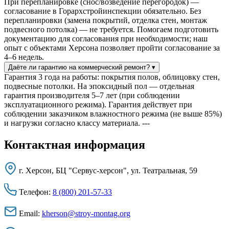
При перепланировке (снос/возведение перегородок) —
согласование в Горархстройинспекции обязательно. Без
перепланировки (замена покрытий, отделка стен, монтаж
подвесного потолка) — не требуется. Помогаем подготовить
документацию для согласования при необходимости; наш
опыт с объектами Херсона позволяет пройти согласование за
4–6 недель.
Даёте ли гарантию на коммерческий ремонт?
▾
Гарантия 3 года на работы: покрытия полов, облицовку стен,
подвесные потолки. На эпоксидный пол — отдельная
гарантия производителя 5–7 лет (при соблюдении
эксплуатационного режима). Гарантия действует при
соблюдении заказчиком влажностного режима (не выше 85%)
и нагрузки согласно классу материала. ---
Контактная
информация
г. Херсон, БЦ "Сервус-херсон", ул. Театральная, 59
Телефон:
8 (800) 201-57-33
Email:
kherson@stroy-montag.org