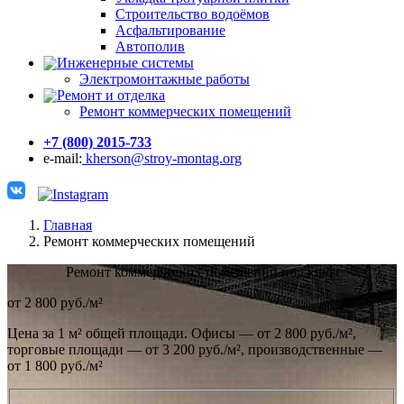
Строительство водоёмов
Асфальтирование
Автополив
Инженерные системы
Электромонтажные работы
Ремонт и отделка
Ремонт коммерческих помещений
+7 (800) 2015-733
e-mail:
kherson@stroy-montag.org
Главная
Ремонт коммерческих помещений
Ремонт коммерческих помещений под ключ
от 2 800 руб./м²
Цена за 1 м² общей площади. Офисы — от 2 800 руб./м²,
торговые площади — от 3 200 руб./м², производственные —
от 1 800 руб./м²