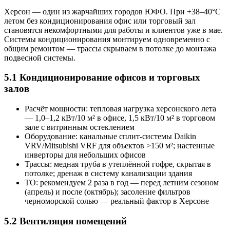
Херсон — один из жарчайших городов ЮФО. При +38–40°C
летом без кондиционирования офис или торговый зал
становятся некомфортными для работы и клиентов уже в мае.
Системы кондиционирования монтируем одновременно с
общим ремонтом — трассы скрываем в потолке до монтажа
подвесной системы.
5.1 Кондиционирование офисов и торговых
залов
Расчёт мощности: тепловая нагрузка херсонского лета
— 1,0–1,2 кВт/10 м² в офисе, 1,5 кВт/10 м² в торговом
зале с витринным остеклением
Оборудование: канальные сплит-системы Daikin
VRV/Mitsubishi VRF для объектов >150 м²; настенные
инверторы для небольших офисов
Трассы: медная труба в утеплённой гофре, скрытая в
потолке; дренаж в систему канализации здания
ТО: рекомендуем 2 раза в год — перед летним сезоном
(апрель) и после (октябрь); засоление фильтров
черноморской солью — реальный фактор в Херсоне
5.2 Вентиляция помещений