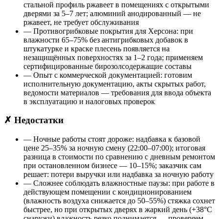
стальной профиль ржавеет в помещениях с открытыми
дверями за 5–7 лет; алюминий анодированный — не
ржавеет, не требует обслуживания
— Противогрибковые покрытия для Херсона: при
влажности 65–75% без антигрибковых добавок в
штукатурке и краске плесень появляется на
незащищённых поверхностях за 1–2 года; применяем
сертифицированные бирозолсодержащие составы
— Опыт с коммерческой документацией: готовим
исполнительную документацию, акты скрытых работ,
ведомости материалов — требования для ввода объекта
в эксплуатацию и налоговых проверок
✗ Недостатки
— Ночные работы стоят дороже: надбавка к базовой
цене 25–35% за ночную смену (22:00–07:00); итоговая
разница в стоимости по сравнению с дневным ремонтом
при остановленном бизнесе — 10–15%; заказчик сам
решает: потери выручки или надбавка за ночную работу
— Сложнее соблюдать влажностные паузы: при работе в
действующем помещении с кондиционированием
(влажность воздуха снижается до 50–55%) стяжка сохнет
быстрее, но при открытых дверях в жаркий день (+38°C
снаружи) влажность резко поднимается — проверяем