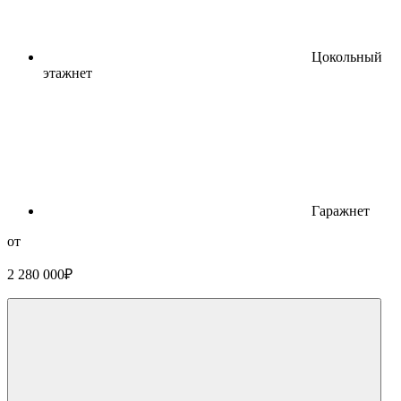
Цокольный
этаж
нет
Гараж
нет
от
2 280 000
₽