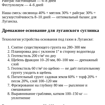
Райграс пастбищный — 6–8 дней
Фестулолиум — 4–6 дней
Наша смесь: овсяница 40% + мятлик 30% + райграс 30% =
засухоустойчивость 8–10 дней — оптимальный баланс для
Луганска.
Дренажное основание для луганского суглинка
Технология устройства основания под газон в Луганске:
Снятие существующего грунта на 280–300 мм
Планировка дна с уклоном 1° в сторону водоотвода
Геотекстиль 200 г/м² по дну
Щебень фракции 10–20 мм, 80–100 мм — дренажный
слой
Геотекстиль 60 г/м² по щебню — не даёт питательному
грунту уходить в щебень
Питательный грунт: садовая земля 60% + торф 20% +
песок 20%, слой 100–120 мм
Фрезерование на глубину 80 мм — рыхление и
смешивание
Выравнивание граблями, катком 100–150 кг —
уплотнение