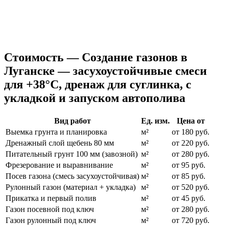
Стоимость — Создание газонов в
Луганске — засухоустойчивые смеси
для +38°C, дренаж для суглинка, с
укладкой и запуском автополива
Вид работ
Ед. изм.
Цена от
Выемка грунта и планировка
м²
от 180 руб.
Дренажный слой щебень 80 мм
м²
от 220 руб.
Питательный грунт 100 мм (завозной)
м²
от 280 руб.
Фрезерование и выравнивание
м²
от 95 руб.
Посев газона (смесь засухоустойчивая)
м²
от 85 руб.
Рулонный газон (материал + укладка)
м²
от 520 руб.
Прикатка и первый полив
м²
от 45 руб.
Газон посевной под ключ
м²
от 280 руб.
Газон рулонный под ключ
м²
от 720 руб.