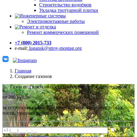
Строительство водоёмов
Укладка тротуарной плитки
Инженерные системы
Электромонтажные работы
Ремонт и отделка
Ремонт коммерческих помещений
+7 (800) 2015-733
e-mail:
lugansk@stroy-montag.org
Главная
Создание газонов
Газон под ключ — посев или рулонный, с автополивом
от 280 руб./м²
за устройство газона под ключ в Луганске — подготовка,
посев, уходный полив
Даю
согласие на
обработку персональных данных
Я ознакомлен