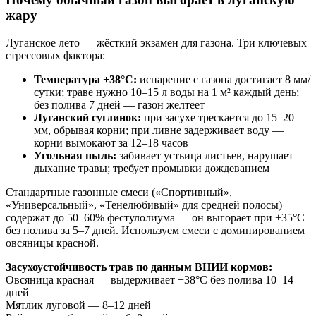
жару
Луганское лето — жёсткий экзамен для газона. Три ключевых
стрессовых фактора:
Температура +38°C:
испарение с газона достигает 8 мм/
сутки; траве нужно 10–15 л воды на 1 м² каждый день;
без полива 7 дней — газон желтеет
Луганский суглинок:
при засухе трескается до 15–20
мм, обрывая корни; при ливне задерживает воду —
корни вымокают за 12–18 часов
Угольная пыль:
забивает устьица листьев, нарушает
дыхание травы; требует промывки дождеванием
Стандартные газонные смеси («Спортивный»,
«Универсальный», «Тенелюбивый» для средней полосы)
содержат до 50–60% фестулолиума — он выгорает при +35°C
без полива за 5–7 дней. Используем смеси с доминированием
овсяницы красной.
Засухоустойчивость трав по данным ВНИИ кормов:
Овсяница красная — выдерживает +38°C без полива 10–14
дней
Мятлик луговой — 8–12 дней