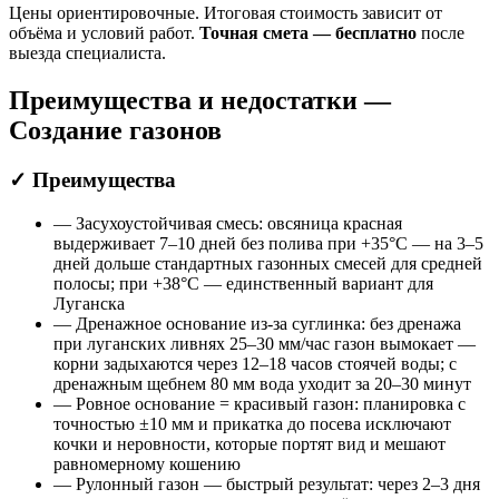
Цены ориентировочные. Итоговая стоимость зависит от
объёма и условий работ.
Точная смета — бесплатно
после
выезда специалиста.
Преимущества и недостатки —
Создание газонов
✓ Преимущества
— Засухоустойчивая смесь: овсяница красная
выдерживает 7–10 дней без полива при +35°C — на 3–5
дней дольше стандартных газонных смесей для средней
полосы; при +38°C — единственный вариант для
Луганска
— Дренажное основание из-за суглинка: без дренажа
при луганских ливнях 25–30 мм/час газон вымокает —
корни задыхаются через 12–18 часов стоячей воды; с
дренажным щебнем 80 мм вода уходит за 20–30 минут
— Ровное основание = красивый газон: планировка с
точностью ±10 мм и прикатка до посева исключают
кочки и неровности, которые портят вид и мешают
равномерному кошению
— Рулонный газон — быстрый результат: через 2–3 дня