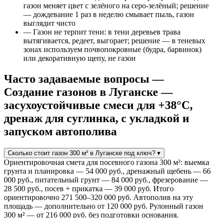
газон меняет цвет с зелёного на серо-зелёный; решение
— дождевание 1 раз в неделю смывает пыль, газон
выглядит чисто
— Газон не терпит тени: в тени деревьев трава
вытягивается, редеет, выгорает; решение — в теневых
зонах используем почвопокровные (будра, барвинок)
или декоративную щепу, не газон
Часто задаваемые вопросы —
Создание газонов в Луганске —
засухоустойчивые смеси для +38°C,
дренаж для суглинка, с укладкой и
запуском автополива
Сколько стоит газон 300 м² в Луганске под ключ?
▾
Ориентировочная смета для посевного газона 300 м²: выемка
грунта и планировка — 54 000 руб., дренажный щебень — 66
000 руб., питательный грунт — 84 000 руб., фрезерование —
28 500 руб., посев + прикатка — 39 000 руб. Итого
ориентировочно 271 500–320 000 руб. Автополив на эту
площадь — дополнительно от 120 000 руб. Рулонный газон
300 м² — от 216 000 руб. без подготовки основания.