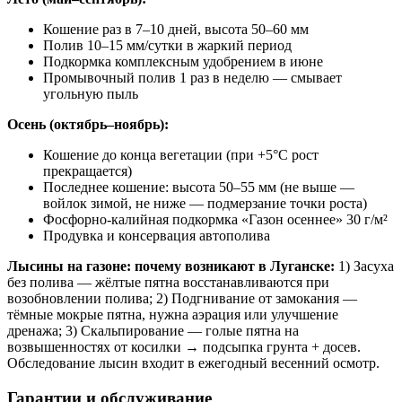
Кошение раз в 7–10 дней, высота 50–60 мм
Полив 10–15 мм/сутки в жаркий период
Подкормка комплексным удобрением в июне
Промывочный полив 1 раз в неделю — смывает
угольную пыль
Осень (октябрь–ноябрь):
Кошение до конца вегетации (при +5°C рост
прекращается)
Последнее кошение: высота 50–55 мм (не выше —
войлок зимой, не ниже — подмерзание точки роста)
Фосфорно-калийная подкормка «Газон осеннее» 30 г/м²
Продувка и консервация автополива
Лысины на газоне: почему возникают в Луганске:
1) Засуха
без полива — жёлтые пятна восстанавливаются при
возобновлении полива; 2) Подгнивание от замокания —
тёмные мокрые пятна, нужна аэрация или улучшение
дренажа; 3) Скальпирование — голые пятна на
возвышенностях от косилки → подсыпка грунта + досев.
Обследование лысин входит в ежегодный весенний осмотр.
Гарантии и обслуживание