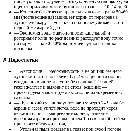
после укладки получаете готовую зелёную площадку; на
оценку приживаемости рулонного газона — 10–14 дней
— Кошение без стресса: правильная высота травы 50–60
мм (после кошения) защищает корни от перегрева в
луганскую жару — «стрижка под ноль» убивает газон в
первый же жаркий день
— Экономия воды с автополивом: капельный и
роторный полив по расписанию расходует воду точно
по норме — на 30–40% экономнее ручного полива
шлангом
✗ Недостатки
— Автополив — необходимость, а не опция: без него
луганский газон потребует 1,5–2 часа ручного полива
ежедневно в июле–августе; без полива 7–10 дней —
газон желтеет и выходит из строя; решение —
проектируем и монтируем автополив одновременно с
газоном
— Луганский суглинок уплотняется: через 2–3 года без
аэрации газон уплотняется, вода не проходит через
верхний слой → выпревание корней; решение —
весенняя аэрация прокалыванием 1 раз в год (50 руб./м²
при заказе обслуживания)
— Угольная пыль оседает на траве: при сухой погоде