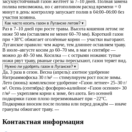
засухоустойчивый газон желтеет за 7–10 дней. Полная замена
полива невозможна, но с автополивом расход времени = 0
минут в день: контроллер запускает полив в 04:00–06:00 без
участия хозяина.
Как часто косить газон в Луганске летом?
▾
Раз в 7–10 дней при росте травы. Высота кошения летом: не
ниже 50 мм (оставляем не менее 60–70 мм). Короткий газон
при +38°C обжигает оголённые корни — участки выгорают.
Луганское правило: чем жарче, тем длиннее оставляем траву.
В июле–августе косим до 60–70 мм, в мае и сентябре —
можно до 40–50 мм. Косилка — с острыми ножами: тупые
ножи рвут траву, рваные срезы пересыхают, газон теряет вид.
Нужно ли удобрять газон в Луганске?
▾
Да, 3 раза в сезон. Весна (апрель): азотное удобрение
Нитроаммофоска 30 г/м² — стимулируем рост после зимы.
Лето (июнь): комплексное удобрение «Газон летнее» 25–30 г/
м². Осень (сентябрь): фосфорно-калийное «Газон осеннее» 30
г/м² — укрепляем корни к зиме, без азота. Без осенней
подкормки газон плохо перезимовывает при −22°C.
Подкормки вносим после полива или перед дождём — иначе
гранулы обжигают траву. ---
Контактная
информация