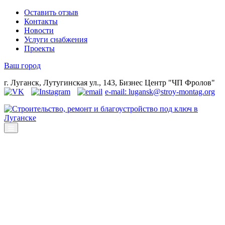
Оставить отзыв
Контакты
Новости
Услуги снабжения
Проекты
Ваш город
г. Луганск, Лутугинская ул., 143, Бизнес Центр "ЧП Фролов"
e-mail: lugansk@stroy-montag.org
Строительство, ремонт и благоустройство под ключ в Луганске
Строительство, ремонт и благоустройство под ключ в Москве