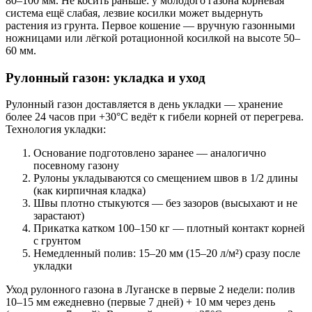
80–100 мм. Не косить раньше: у молодого газона корневая
система ещё слабая, лезвие косилки может выдернуть
растения из грунта. Первое кошение — вручную газонными
ножницами или лёгкой ротационной косилкой на высоте 50–
60 мм.
Рулонный газон: укладка и уход
Рулонный газон доставляется в день укладки — хранение
более 24 часов при +30°C ведёт к гибели корней от перегрева.
Технология укладки:
Основание подготовлено заранее — аналогично
посевному газону
Рулоны укладываются со смещением швов в 1/2 длины
(как кирпичная кладка)
Швы плотно стыкуются — без зазоров (высыхают и не
зарастают)
Прикатка катком 100–150 кг — плотный контакт корней
с грунтом
Немедленный полив: 15–20 мм (15–20 л/м²) сразу после
укладки
Уход рулонного газона в Луганске в первые 2 недели: полив
10–15 мм ежедневно (первые 7 дней) + 10 мм через день