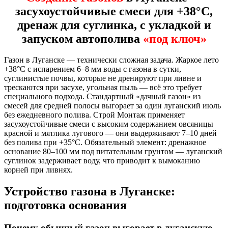
засухоустойчивые смеси для +38°C,
дренаж для суглинка, с укладкой и
запуском автополива
«под ключ»
Газон в Луганске — технически сложная задача. Жаркое лето
+38°C с испарением 6–8 мм воды с газона в сутки,
суглинистые почвы, которые не дренируют при ливне и
трескаются при засухе, угольная пыль — всё это требует
специального подхода. Стандартный «дачный газон» из
смесей для средней полосы выгорает за один луганский июль
без ежедневного полива. Строй Монтаж применяет
засухоустойчивые смеси с высоким содержанием овсяницы
красной и мятлика лугового — они выдерживают 7–10 дней
без полива при +35°C. Обязательный элемент: дренажное
основание 80–100 мм под питательным грунтом — луганский
суглинок задерживает воду, что приводит к вымоканию
корней при ливнях.
Устройство газона в Луганске:
подготовка основания
Почему обычный газон выгорает в луганскую