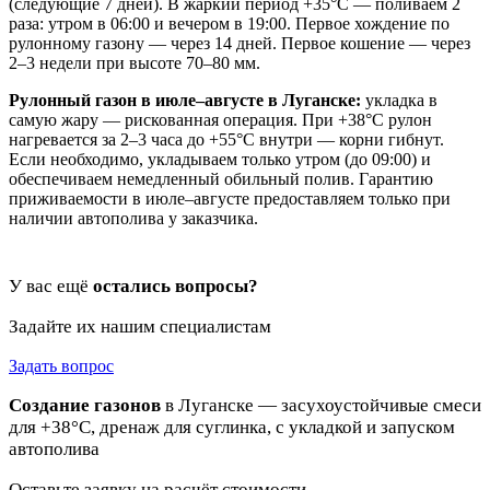
(следующие 7 дней). В жаркий период +35°C — поливаем 2
раза: утром в 06:00 и вечером в 19:00. Первое хождение по
рулонному газону — через 14 дней. Первое кошение — через
2–3 недели при высоте 70–80 мм.
Рулонный газон в июле–августе в Луганске:
укладка в
самую жару — рискованная операция. При +38°C рулон
нагревается за 2–3 часа до +55°C внутри — корни гибнут.
Если необходимо, укладываем только утром (до 09:00) и
обеспечиваем немедленный обильный полив. Гарантию
приживаемости в июле–августе предоставляем только при
наличии автополива у заказчика.
У вас ещё
остались вопросы?
Задайте их нашим специалистам
Задать вопрос
Создание газонов
в Луганске — засухоустойчивые смеси
для +38°C, дренаж для суглинка, с укладкой и запуском
автополива
Оставьте заявку на расчёт стоимости