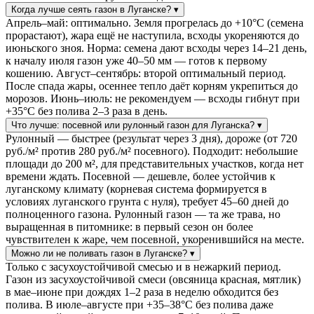
Когда лучше сеять газон в Луганске?
▾
Апрель–май: оптимально. Земля прогрелась до +10°C (семена
прорастают), жара ещё не наступила, всходы укореняются до
июньского зноя. Норма: семена дают всходы через 14–21 день,
к началу июля газон уже 40–50 мм — готов к первому
кошению. Август–сентябрь: второй оптимальный период.
После спада жары, осеннее тепло даёт корням укрепиться до
морозов. Июнь–июль: не рекомендуем — всходы гибнут при
+35°C без полива 2–3 раза в день.
Что лучше: посевной или рулонный газон для Луганска?
▾
Рулонный — быстрее (результат через 3 дня), дороже (от 720
руб./м² против 280 руб./м² посевного). Подходит: небольшие
площади до 200 м², для представительных участков, когда нет
времени ждать. Посевной — дешевле, более устойчив к
луганскому климату (корневая система формируется в
условиях луганского грунта с нуля), требует 45–60 дней до
полноценного газона. Рулонный газон — та же трава, но
выращенная в питомнике: в первый сезон он более
чувствителен к жаре, чем посевной, укоренившийся на месте.
Можно ли не поливать газон в Луганске?
▾
Только с засухоустойчивой смесью и в нежаркий период.
Газон из засухоустойчивой смеси (овсяница красная, мятлик)
в мае–июне при дождях 1–2 раза в неделю обходится без
полива. В июле–августе при +35–38°C без полива даже