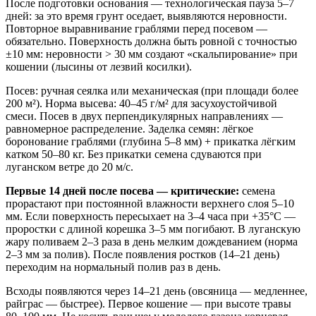
После подготовки основания — технологическая пауза 5–7
дней: за это время грунт оседает, выявляются неровности.
Повторное выравнивание граблями перед посевом —
обязательно. Поверхность должна быть ровной с точностью
±10 мм: неровности > 30 мм создают «скальпирование» при
кошении (лысины от лезвий косилки).
Посев: ручная сеялка или механическая (при площади более
200 м²). Норма высева: 40–45 г/м² для засухоустойчивой
смеси. Посев в двух перпендикулярных направлениях —
равномерное распределение. Заделка семян: лёгкое
боронование граблями (глубина 5–8 мм) + прикатка лёгким
катком 50–80 кг. Без прикатки семена сдуваются при
луганском ветре до 20 м/с.
Первые 14 дней после посева — критические:
семена
прорастают при постоянной влажности верхнего слоя 5–10
мм. Если поверхность пересыхает на 3–4 часа при +35°C —
проростки с длиной корешка 3–5 мм погибают. В луганскую
жару поливаем 2–3 раза в день мелким дождеванием (норма
2–3 мм за полив). После появления ростков (14–21 день)
переходим на нормальный полив раз в день.
Всходы появляются через 14–21 день (овсяница — медленнее,
райграс — быстрее). Первое кошение — при высоте травы