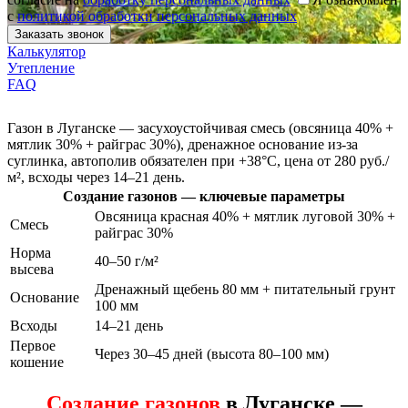
с
политикой обработки персональных данных
Калькулятор
Утепление
FAQ
Газон в Луганске — засухоустойчивая смесь (овсяница 40% +
мятлик 30% + райграс 30%), дренажное основание из-за
суглинка, автополив обязателен при +38°C, цена от 280 руб./
м², всходы через 14–21 день.
Создание газонов — ключевые параметры
Овсяница красная 40% + мятлик луговой 30% +
Смесь
райграс 30%
Норма
40–50 г/м²
высева
Дренажный щебень 80 мм + питательный грунт
Основание
100 мм
Всходы
14–21 день
Первое
Через 30–45 дней (высота 80–100 мм)
кошение
Создание газонов
в Луганске —